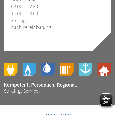
08.00 – 12.30 Uhr
14.00 – 18.00 Uhr
Freitag:
nach Vereinbarung
Slogan
Bild
Kompetent. Persönlich. Regional.
Slogan
So klingt Service!
Impressum