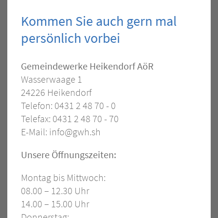
Kommen Sie auch gern mal
persönlich vorbei
Kontakt
Gemeindewerke Heikendorf AöR
Wasserwaage 1
–
24226 Heikendorf
Allgemein
Telefon: 0431 2 48 70 - 0
Telefax: 0431 2 48 70 - 70
E-Mail:
info@gwh.sh
Öffnungszeiten
Unsere Öffnungszeiten:
Montag bis Mittwoch:
08.00 – 12.30 Uhr
14.00 – 15.00 Uhr
Donnerstag: