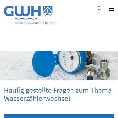
Gemeindewerke
Heikendorf
AöR
-
-
-
Platzhalter-
Platzhalter-
Slider
im
Kopfbereich
Häufig gestellte Fragen zum Thema
Wasserzählerwechsel