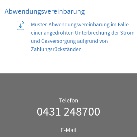
Abwendungsvereinbarung
Muster-Abwendungsvereinbarung im Falle
einer angedrohten Unterbrechung der Strom-
und Gasversorgung aufgrund von
Zahlungsrückständen
Telefon/E-
Telefon
Mail
0431 248700
–
Allgemein
E-Mail