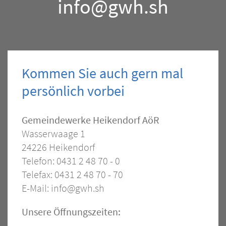
info@gwh.sh
Kommen Sie auch gern mal
persönlich vorbei
Kontakt
Gemeindewerke Heikendorf AöR
Wasserwaage 1
–
24226 Heikendorf
Allgemein
Telefon: 0431 2 48 70 - 0
Telefax: 0431 2 48 70 - 70
E-Mail:
info@gwh.sh
Öffnungszeiten
Unsere Öffnungszeiten: