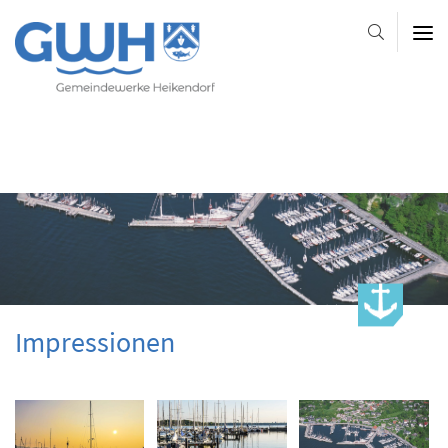
Gemeindewerke
Heikendorf
AöR
-
-
-
Platzhalter-
Platzhalter-
Slider
im
Kopfbereich
Impressionen