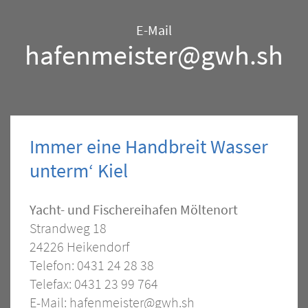
Hafen
E-Mail
hafenmeister@gwh.sh
Immer eine Handbreit Wasser
unterm‘ Kiel
Kontakt
Yacht- und Fischereihafen Möltenort
Strandweg 18
–
24226 Heikendorf
Hafen
Telefon: 0431 24 28 38
Telefax: 0431 23 99 764
E-Mail:
hafenmeister@gwh.sh