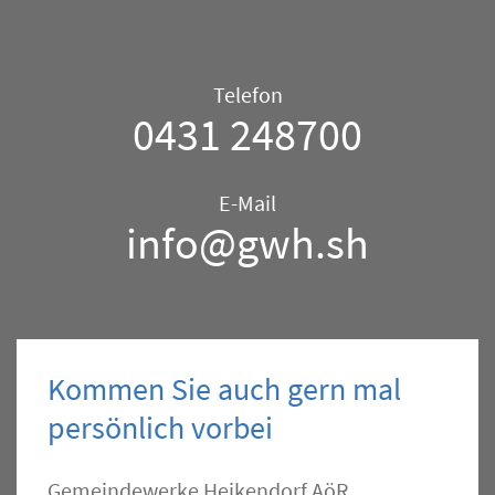
Telefon/E-
Telefon
Mail
0431 248700
–
Allgemein
E-Mail
info@gwh.sh
Kommen Sie auch gern mal
persönlich vorbei
Kontakt
Gemeindewerke Heikendorf AöR