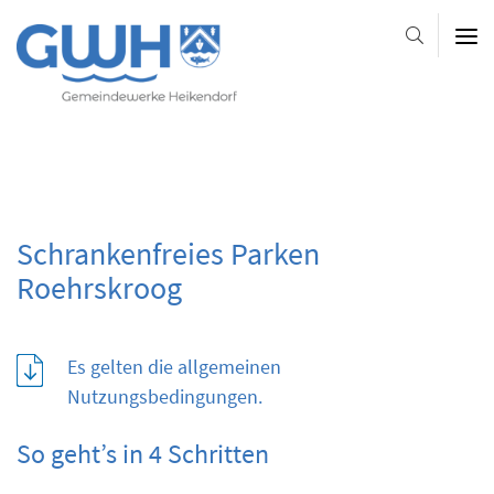
Gemeindewerke
Heikendorf
AöR
-
-
-
Platzhalter-
Platzhalter-
Slider
Schrankenfreies Parken
im
Kopfbereich
Roehrskroog
Es gelten die allgemeinen
Nutzungsbedingungen.
So geht’s in 4 Schritten