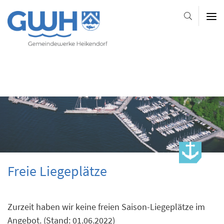
Gemeindewerke
Heikendorf
AöR
-
-
-
Platzhalter-
Platzhalter-
Slider
im
Kopfbereich
Freie Liegeplätze
Zurzeit haben wir keine freien Saison-Liegeplätze im
Angebot. (Stand: 01.06.2022)