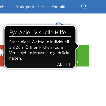
elles
Marktpartner
Kontakt
Aktuelles
-
-
22
Wetter
Platzhalter-
Platzhalt
Aktuelles Wetter in Heikendorf
Quelle: OpenWeatherMap
uen
Kundenportal
Parken