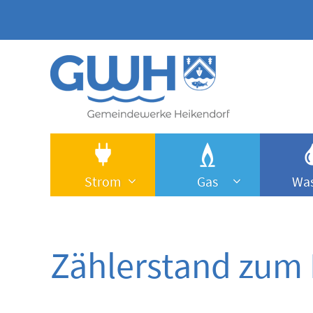
Gemeindewerke
Heikendorf
AöR
-
Strom
Gas
Was
Slider
im
Zählerstand zum 
Kopfbereich