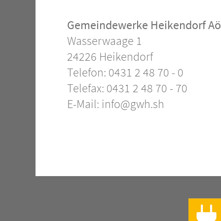
Gemeindewerke Heikendorf A
Kontakt
Wasserwaage 1
24226 Heikendorf
–
Telefon: 0431 2 48 70 - 0
Telefax: 0431 2 48 70 - 70
Allgemein
E-Mail:
info@gwh.sh
Slog