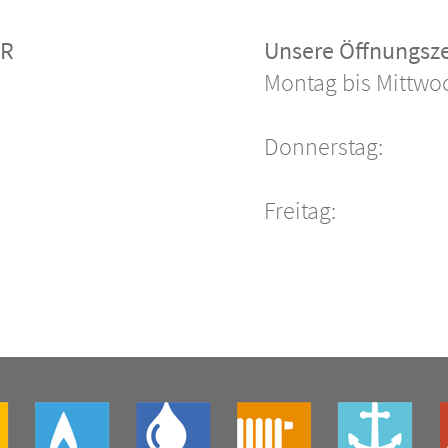
öR
Unsere Öffnungsze
Öffnun
Montag bis Mittwo
Donnerstag:
Freitag:
an