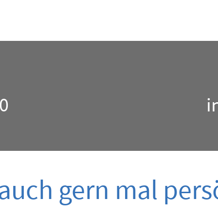
0
i
uch gern mal persö