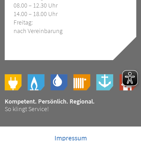
08.00 – 12.30 Uhr
14.00 – 18.00 Uhr
Freitag:
nach Vereinbarung
Slogan
Bild
Kompetent. Persönlich. Regional.
Slogan
So klingt Service!
Impressum