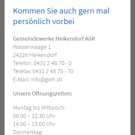
Kommen Sie auch gern mal
persönlich vorbei
Kontakt
Gemeindewerke Heikendorf AöR
Wasserwaage 1
–
24226 Heikendorf
Allgemein
Telefon: 0431 2 48 70 - 0
Telefax: 0431 2 48 70 - 70
E-Mail:
info@gwh.sh
Öffnungszeiten
Unsere Öffnungszeiten:
Montag bis Mittwoch:
08.00 – 12.30 Uhr
14.00 – 15.00 Uhr
Donnerstag: