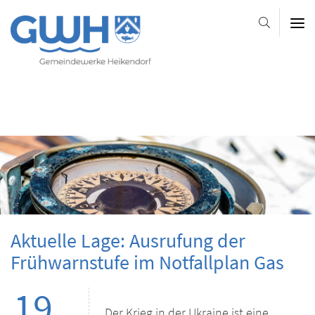
Gemeindewerke
Heikendorf
AöR
-
-
-
Platzhalter-
Platzhalter-
Slider
im
Kopfbereich
Aktuelle Lage: Ausrufung der
Frühwarnstufe im Notfallplan Gas
19.
Der Krieg in der Ukraine ist eine