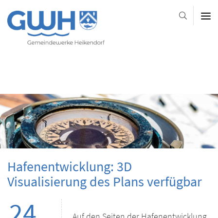
Gemeindewerke
Heikendorf
AöR
-
-
-
Platzhalter-
Platzhalter-
Slider
im
Kopfbereich
Hafenentwicklung: 3D
Visualisierung des Plans verfügbar
24.
Auf den Seiten der Hafenentwicklung