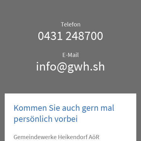
Telefon/E-
Telefon
Mail
0431 248700
–
Allgemein
E-Mail
info@gwh.sh
Kommen Sie auch gern mal
persönlich vorbei
Kontakt
Gemeindewerke Heikendorf AöR