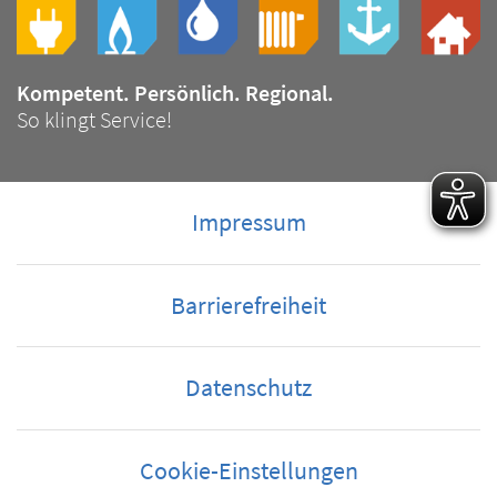
Slogan
Bild
Kompetent. Persönlich. Regional.
Slogan
So klingt Service!
Impressum
Barrierefreiheit
Datenschutz
Cookie-Einstellungen