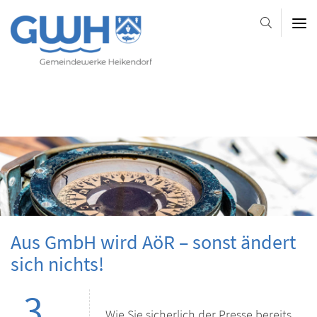
Gemeindewerke
Heikendorf
AöR
-
-
-
Platzhalter-
Platzhalter-
Slider
im
Kopfbereich
Aus GmbH wird AöR – sonst ändert
sich nichts!
3.
Wie Sie sicherlich der Presse bereits