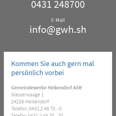
0431 248700
–
Allgemein
E-Mail
info@gwh.sh
Kommen Sie auch gern mal
persönlich vorbei
Kontakt
Gemeindewerke Heikendorf AöR
Wasserwaage 1
–
24226 Heikendorf
Allgemein
Telefon: 0431 2 48 70 - 0
Telefax: 0431 2 48 70 - 70